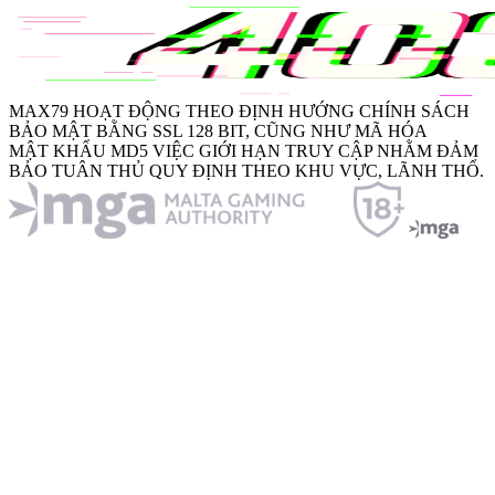
MAX79
HOẠT ĐỘNG THEO ĐỊNH HƯỚNG CHÍNH SÁCH
BẢO MẬT BẰNG
SSL 128 BIT
, CŨNG NHƯ MÃ HÓA
MẬT KHẨU MD5
VIỆC GIỚI HẠN TRUY CẬP NHẰM ĐẢM
BẢO TUÂN THỦ QUY ĐỊNH THEO KHU VỰC, LÃNH THỔ.