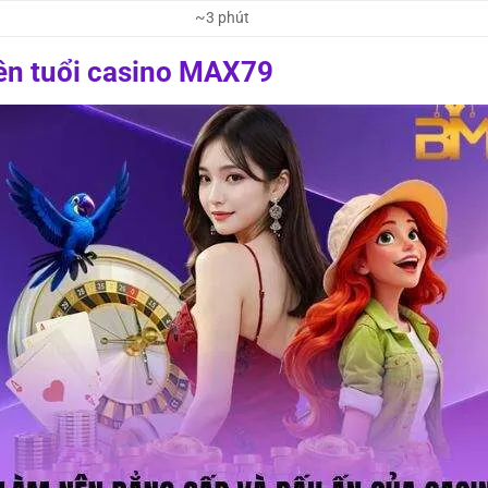
~3 phút
tên tuổi casino MAX79