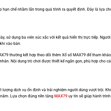
iúp hạn chế nhầm lẫn trong quá trình ra quyết định. Đây là lựa c
ây, sử dụng ba viên xúc xắc với kết quả hiển thị trực tiếp. Ngư
khi vào bàn.
MAX79 thường kết hợp theo dõi thêm Xổ số MAX79 để tham khảo 
 nhân. Nội dung trò chơi được thiết kế ngắn gọn, phù hợp cho cá
 lượng dịch vụ ổn định và trải nghiệm người dùng vượt trội. Khô
u năm. Lựa chọn đúng nền tảng
MAX79
uy tín sẽ giúp hành trìn