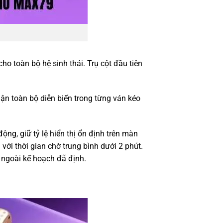
 toàn bộ hệ sinh thái. Trụ cột đầu tiên
hận toàn bộ diễn biến trong từng ván kéo
ộng, giữ tỷ lệ hiển thị ổn định trên màn
 với thời gian chờ trung bình dưới 2 phút.
nh ngoài kế hoạch đã định.