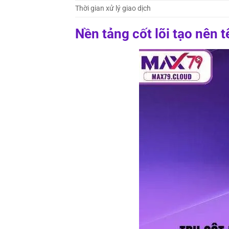
Thời gian xử lý giao dịch
Nền tảng cốt lõi tạo nên 