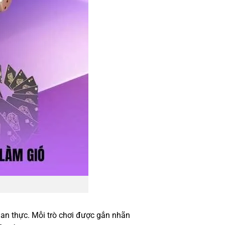
ian thực. Mỗi trò chơi được gắn nhãn