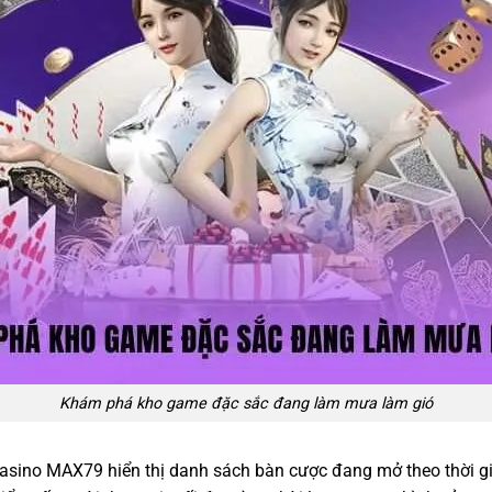
Khám phá kho game đặc sắc đang làm mưa làm gió
 casino MAX79 hiển thị danh sách bàn cược đang mở theo thời g