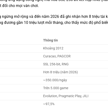
t đối cho mọi ván chơi.
gừng mở rộng và đến năm 2026 đã ghi nhận hơn 8 triệu tài kh
g đương gần 10 triệu lượt mỗi tháng, cho thấy mức độ phổ biến 
Thông tin
Khoảng 2012
Curacao, PAGCOR
SSL 256-bit, RNG
Hơn 8 triệu (năm 2026)
~350.000/ngày
Trên 5.000 game
Evolution, Pragmatic Play, JILI
~97,5%