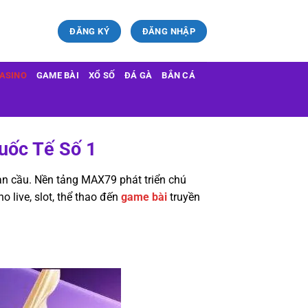
ĐĂNG KÝ
ĐĂNG NHẬP
ASINO
GAME BÀI
XỔ SỐ
ĐÁ GÀ
BẮN CÁ
uốc Tế Số 1
toàn cầu. Nền tảng MAX79 phát triển chú
o live, slot, thể thao đến
game bài
truyền