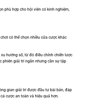
họn phù hợp cho hội viên có kinh nghiệm,
ời chơi có thể chọn nhiều cửa cược khác
xu hướng số, từ đó điều chỉnh chiến lược
c phiên giải trí ngắn nhưng cần sự tập
ng gian giải trí được đầu tư bài bản, đáp
h cá cược an toàn và hiệu quả hơn.