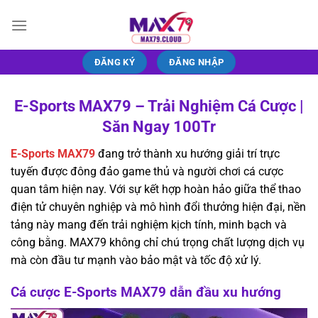
Bỏ
qua
nội
dung
ĐĂNG KÝ
ĐĂNG NHẬP
E-Sports MAX79 – Trải Nghiệm Cá Cược |
Săn Ngay 100Tr
E-Sports MAX79
đang trở thành xu hướng giải trí trực
tuyến được đông đảo game thủ và người chơi cá cược
quan tâm hiện nay. Với sự kết hợp hoàn hảo giữa thể thao
điện tử chuyên nghiệp và mô hình đổi thưởng hiện đại, nền
tảng này mang đến trải nghiệm kịch tính, minh bạch và
công bằng. MAX79 không chỉ chú trọng chất lượng dịch vụ
mà còn đầu tư mạnh vào bảo mật và tốc độ xử lý.
Cá cược E-Sports MAX79 dẫn đầu xu hướng