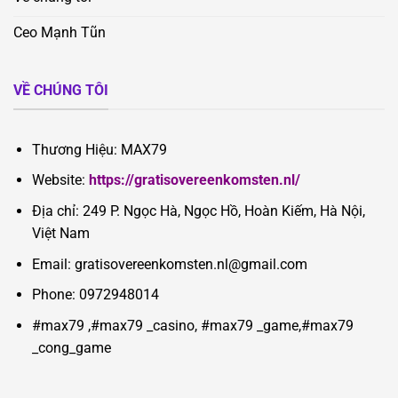
Ceo Mạnh Tũn
VỀ CHÚNG TÔI
Thương Hiệu: MAX79
Website:
https://gratisovereenkomsten.nl/
Địa chỉ: 249 P. Ngọc Hà, Ngọc Hồ, Hoàn Kiếm, Hà Nội,
Việt Nam
Email:
gratisovereenkomsten.nl@gmail.com
Phone: 0972948014
#max79 ,#max79 _casino, #max79 _game,#max79
_cong_game