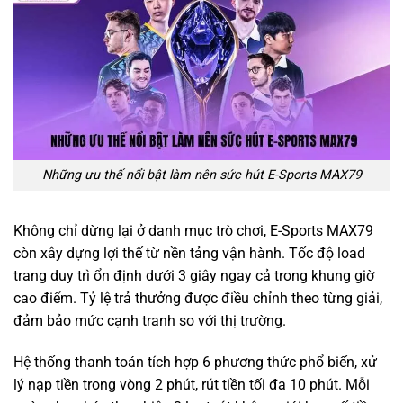
Những ưu thế nổi bật làm nên sức hút E-Sports MAX79
Không chỉ dừng lại ở danh mục trò chơi, E-Sports MAX79
còn xây dựng lợi thế từ nền tảng vận hành. Tốc độ load
trang duy trì ổn định dưới 3 giây ngay cả trong khung giờ
cao điểm. Tỷ lệ trả thưởng được điều chỉnh theo từng giải,
đảm bảo mức cạnh tranh so với thị trường.
Hệ thống thanh toán tích hợp 6 phương thức phổ biến, xử
lý nạp tiền trong vòng 2 phút, rút tiền tối đa 10 phút. Mỗi