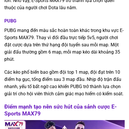
lớn. Nhờ vậy, E-Sports MAX79 trở thành lựa chọn quen
thuộc của người chơi Dota lâu năm.
PUBG
PUBG mang đến màu sắc hoàn toàn khác trong khu vực E-
Sports MAX79. Thay vì đối đầu trực tiếp 5v5, người chơi
đặt cược dựa trên thứ hạng đội tuyển sau mỗi map. Một
giải đấu thường gồm 6 map, mỗi map kéo dài khoảng 35
phút.
Các kèo phổ biến bao gồm đội top 1 map, đội đạt trên 10
điểm hạ gục, tổng điểm sau 3 map đầu. Nhịp độ trận đấu
nhanh, yếu tố bất ngờ cao khiến PUBG trở thành lựa chọn
giải trí cho hội viên thích cảm giác mạo hiểm có kiểm soát.
Điểm mạnh tạo nên sức hút của sảnh cược E-
Sports MAX79