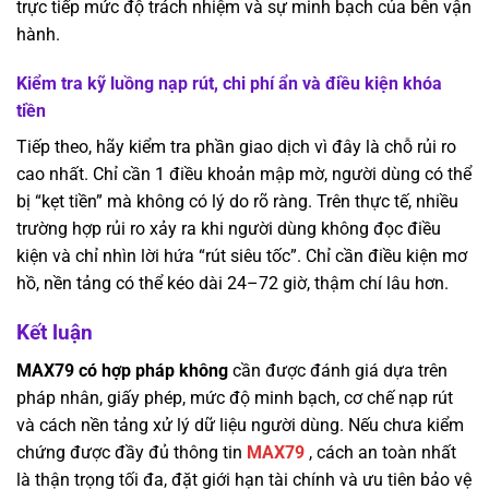
trực tiếp mức độ trách nhiệm và sự minh bạch của bên vận
hành.
Kiểm tra kỹ luồng nạp rút, chi phí ẩn và điều kiện khóa
tiền
Tiếp theo, hãy kiểm tra phần giao dịch vì đây là chỗ rủi ro
cao nhất. Chỉ cần 1 điều khoản mập mờ, người dùng có thể
bị “kẹt tiền” mà không có lý do rõ ràng. Trên thực tế, nhiều
trường hợp rủi ro xảy ra khi người dùng không đọc điều
kiện và chỉ nhìn lời hứa “rút siêu tốc”. Chỉ cần điều kiện mơ
hồ, nền tảng có thể kéo dài 24–72 giờ, thậm chí lâu hơn.
Kết luận
MAX79 có hợp pháp không
cần được đánh giá dựa trên
pháp nhân, giấy phép, mức độ minh bạch, cơ chế nạp rút
và cách nền tảng xử lý dữ liệu người dùng. Nếu chưa kiểm
chứng được đầy đủ thông tin
MAX79
, cách an toàn nhất
là thận trọng tối đa, đặt giới hạn tài chính và ưu tiên bảo vệ