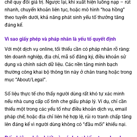
chế quy đổi giá trị. Ngược lại, khi xuất hiện luồng nạp – rút
nhanh, chuyển khoản liên tục, hoặc mô hình “hoa hồng”
theo tuyến dưới, khả năng phát sinh yếu tố thưởng tăng
đáng kể.
Vì sao giấy phép và pháp nhân là yếu tố quyết định
Với một dịch vụ online, tối thiểu cần có pháp nhân rõ ràng:
tên doanh nghiệp, địa chỉ, mã số đăng ký, điều khoản sử
dụng và chính sách dữ liệu. Các nền tảng minh bạch
thường công khai bộ thông tin này ở chân trang hoặc trong
mục “About/Legal”.
Số liệu thực tế cho thấy người dùng rất khó tự xác minh
nếu nhà cung cấp cố tình che giấu pháp lý. Ví dụ, chỉ cần
thiếu một trong các yếu tố như điều khoản dịch vụ, email
pháp chế, hoặc địa chỉ liên hệ hợp lệ, rủi ro tranh chấp tăng
lên đáng kể vì người dùng không có “đầu mối” khiếu nại.