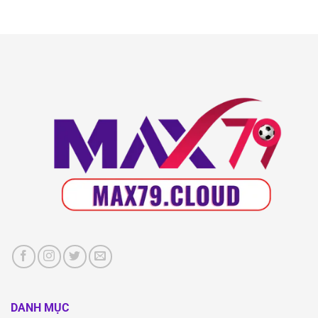
Tài
Lệnh
MAX79
Chuẩn
–
Trong
Săn
3s
Thưởng
Lớn
|
Nổ
Hũ
1
Tỷ
DANH MỤC