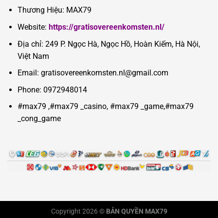
Thương Hiệu: MAX79
Website:
https://gratisovereenkomsten.nl/
Địa chỉ: 249 P. Ngọc Hà, Ngọc Hồ, Hoàn Kiếm, Hà Nội,
Việt Nam
Email:
gratisovereenkomsten.nl@gmail.com
Phone: 0972948014
#max79 ,#max79 _casino, #max79 _game,#max79
_cong_game
Copyright 2026 ©
BẢN QUYỀN MAX79